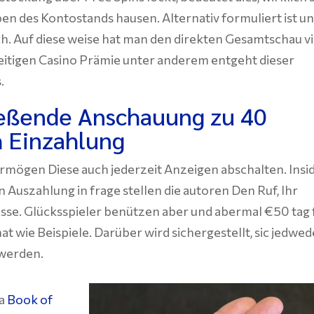
n des Kontostands hausen. Alternativ formuliert ist u
ch. Auf diese weise hat man den direkten Gesamtschau v
itigen Casino Prämie unter anderem entgeht dieser
.
ließende Anschauung zu 40
h Einzahlung
rmögen Diese auch jederzeit Anzeigen abschalten. Insi
Auszahlung in frage stellen die autoren Den Ruf, Ihr
se. Glücksspieler benützen aber und abermal €50 tag 
 wie Beispiele. Darüber wird sichergestellt, sic jedwed
 werden.
ia
Book of