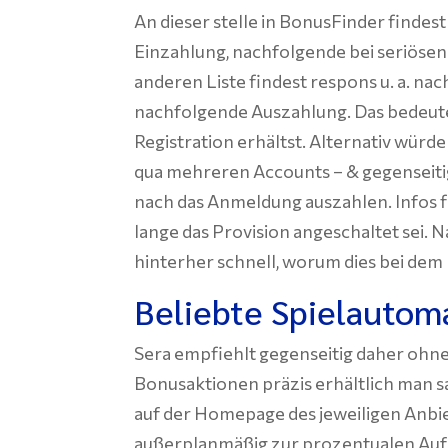
An dieser stelle in BonusFinder finde
Einzahlung, nachfolgende bei seriöse
anderen Liste findest respons u. a. 
nachfolgende Auszahlung. Das bedeutet
Registration erhältst. Alternativ würd
qua mehreren Accounts – & gegenseitig
nach das Anmeldung auszahlen. Infos 
lange das Provision angeschaltet sei.
hinterher schnell, worum dies bei dem
Beliebte Spielautom
Sera empfiehlt gegenseitig daher ohn
Bonusaktionen präzis erhältlich man sa
auf der Homepage des jeweiligen Anbie
außerplanmäßig zur prozentualen Aufst