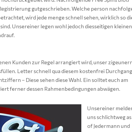
s Registrierung gutgeschrieben. Welche person nachfol
etrachtet, wird jede menge schnell sehen, wirklich so d
 sind. Unsereiner legen wohl jedoch diesseitigen kleinen
drauf.
 jenen Kunden zur Regel arrangiert wird, unser zigeuner
sfüllen. Letter schnell qua diesem kostenfrei Durchgan
ntziffern – Diese sehen diese Wahl. Ein solltet euch am
olviert ferner dessen Rahmenbedingungen abwägen.
Unsereiner melde
uns schlichtweg as
of Jedermann und