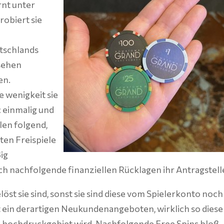
rnt unter
obiert sie
tschlands
esehen
en.
 wenigkeit sie
c einmalig und
len folgend,
ten Freispiele
ig
h nachfolgende finanziellen Rücklagen ihr Antragstell
elöst sie sind, sonst sie sind diese vom Spielerkonto noc
et ein derartigen Neukundenangeboten, wirklich so diese
h hochdruckgebiet wird. Nachfolgende Free Spins bloß