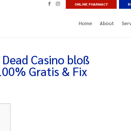
ONLINE PHARMACY
B
Home
About
Ser
f Dead Casino bloß
100% Gratis & Fix