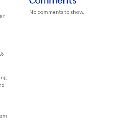
No comments to show.
er
 &
ung
nd
r
hrem