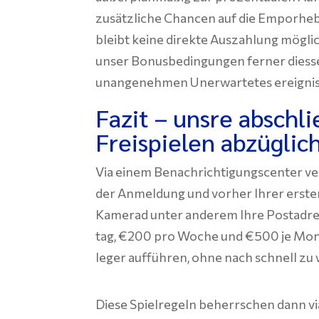
zusätzliche Chancen auf die Emporhebe
bleibt keine direkte Auszahlung mögli
unser Bonusbedingungen ferner diesse
unangenehmen Unerwartetes ereignis
Fazit – unsre absch
Freispielen abzüglic
Via einem Benachrichtigungscenter ve
der Anmeldung und vorher Ihrer ersten 
Kamerad unter anderem Ihre Postadres
tag, €200 pro Woche und €500 je Monat
leger aufführen, ohne nach schnell zu
Diese Spielregeln beherrschen dann v